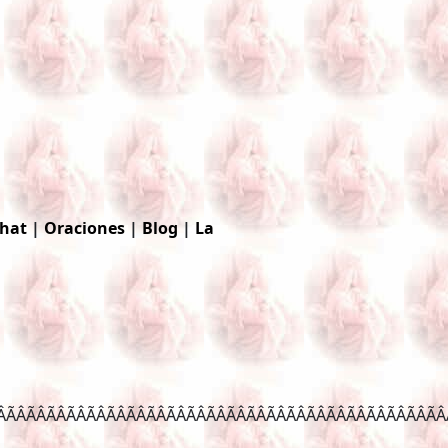
hat
|
Oraciones
|
Blog
|
La
ÂÃÂÃÂÃÂÃÂÃÂÃÂ