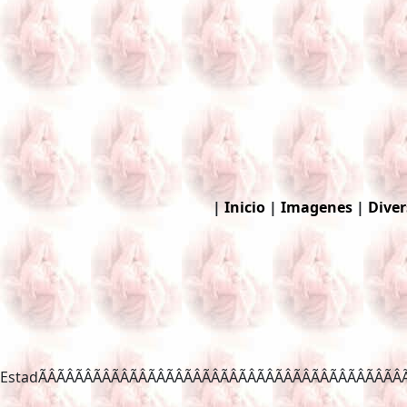
|
Inicio
|
Imagenes
|
Diver
EstadÃÂÃÂÃÂÃÂÃÂÃ