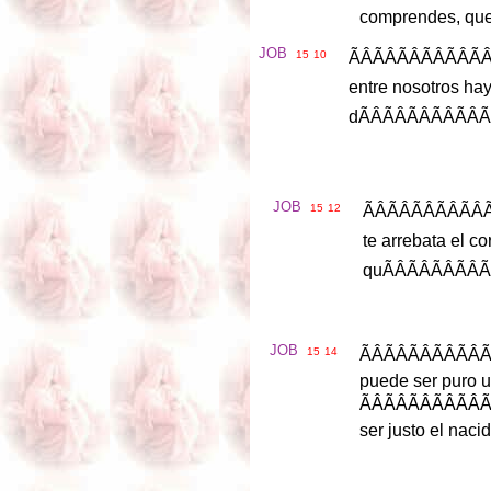
comprendes
,
qu
JOB
15
10
ÃÂÃÂ
entre
nosotros
ha
d
ÃÂÃ
JOB
15
12
ÃÂÃ
te
arrebata
el
co
qu
ÃÂÃ
JOB
15
14
ÃÂÃ
puede
ser
puro
u
ser
justo
el
naci