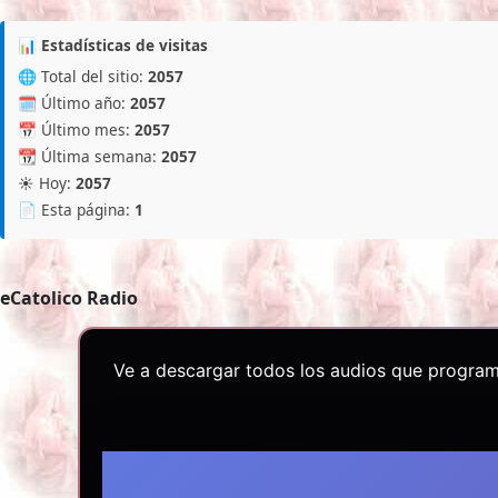
📊 Estadísticas de visitas
🌐 Total del sitio:
2057
🗓️ Último año:
2057
📅 Último mes:
2057
📆 Última semana:
2057
☀️ Hoy:
2057
📄 Esta página:
1
eCatolico Radio