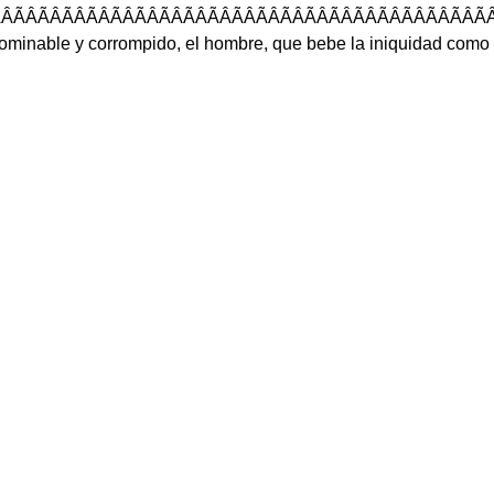
ÂÃÂÃÂÃÂÃÂÃÂÃÂ
ominable
y
corrompido
,
el
hombre
,
que
bebe
la
iniquidad
como