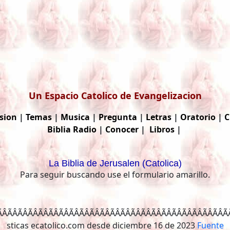
Un Espacio Catolico de Evangelizacion
sion
|
Temas
|
Musica
|
Pregunta
|
Letras
|
Oratorio
|
C
Biblia
Radio
|
Conocer
|
Libros
|
La Biblia de Jerusalen (Catolica)
Para seguir buscando use el formulario amarillo.
ÂÃÂÃÂÃÂÃÂÃÂÃÂÃ
Fuente