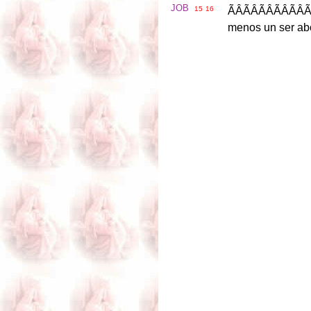
JOB
15
16
ÃÂÃ
menos
un
ser
ab