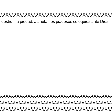
ÂÃÂÃÂÃÂÃÂÃÂÃ
a
destruir
la
piedad
,
a
anular
los
piadosos
coloquios
ante
Dios
!
ÂÃÂÃÂÃÂÃÂÃÂÃÂ
ÃÂÃÂÃÂÃÂÃÂÃÂ