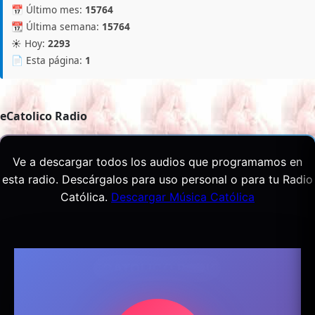
📅 Último mes:
15764
📆 Última semana:
15764
☀️ Hoy:
2293
📄 Esta página:
1
eCatolico Radio