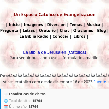
Un Espacio Catolico de Evangelizacion
|
Inicio
|
Imagenes
|
Diversion
|
Temas
|
Musica
|
Pregunta
|
Letras
|
Oratorio
|
Chat
|
Oraciones
|
Blog
|
La Biblia
Radio
|
Conocer
|
Libros
|
La Biblia de Jerusalen (Catolica)
Para seguir buscando use el formulario amarillo.
EstadÃÂÃÂÃÂÃÂÃÂÃÂÃÂÃÂÃÂÃÂÃÂÃÂÃÂÃÂÃÂÃÂÃÂÃÂÃÂÃÂÃÂ
sticas ecatolico.com desde diciembre 16 de 2023
Fuente
📊 Estadísticas de visitas
🌐 Total del sitio:
15764
🗓️ Último año:
15764