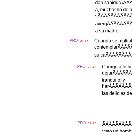
dan
sabidur
ÃÂ
a
,
muchacho
dej
s
ÃÂÃÂÃÂÃ
averg
ÃÂÃÂÃ
a
su
madre
.
PRO
Cuando
se
multip
29
16
contemplar
ÃÂÃ
su
ca
ÃÂÃÂÃ
PRO
Corrige
a
tu
hi
29
17
dejar
ÃÂÃÂ
tranquilo
;
y
har
ÃÂÃÂ
las
delicias
de
PRO
29
20
ÃÂÃÂÃÂ
visto
un
homb