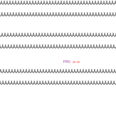
ÂÃÂÃÂÃÂÃÂÃÂÃÂÃÂÃÂÃÂÃÂÃÂÃÂ
ÃÂÃÂÃÂÃÂÃÂÃÂÃÂÃÂÃÂÃÂÃÂÃÂÃ
ÂÃÂÃÂÃÂÃÂÃÂÃÂÃÂÃÂÃÂÃÂÃÂÃ
ÂÃÂÃÂÃÂÃÂÃÂÃÂÃÂÃÂÃÂÃÂÃÂÃÂ
PRO
29
26
ÃÂÃÂÃÂÃÂÃÂÃÂÃÂÃÂÃÂÃÂÃÂÃÂÃ
ÃÂÃÂÃÂÃÂÃÂÃÂÃÂÃÂÃÂÃÂÃÂÃÂÃ