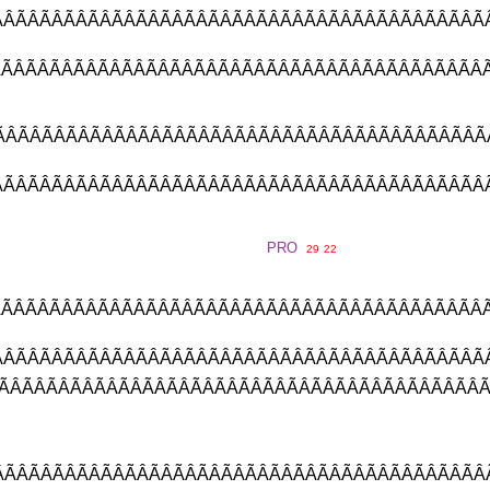
ÃÂÃÂÃÂÃÂÃÂÃÂÃÂÃÂÃÂÃÂÃÂÃÂÃ
ÃÂÃÂÃÂÃÂÃÂÃÂÃÂÃÂÃÂÃÂÃÂÃÂÃ
ÃÂÃÂÃÂÃÂÃÂÃÂÃÂÃÂÃÂÃÂÃÂÃÂ
ÂÃÂÃÂÃÂÃÂÃÂÃÂÃÂÃÂÃÂÃÂÃÂÃÂ
PRO
29
22
ÃÂÃÂÃÂÃÂÃÂÃÂÃÂÃÂÃÂÃÂÃÂÃÂÃ
ÃÂÃÂÃÂÃÂÃÂÃÂÃÂÃÂÃÂÃÂÃÂÃÂÃ
ÃÂÃÂÃÂÃÂÃÂÃÂÃÂÃÂÃÂÃÂÃÂÃÂÃ
ÃÂÃÂÃÂÃÂÃÂÃÂÃÂÃÂÃÂÃÂÃÂÃÂÃ