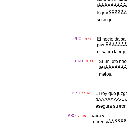
r
ÃÂÃÂÃÂ
lograr
ÃÂÃÂ
sosiego
.
PRO
El
necio
da
sal
29
11
pasi
ÃÂÃÂ
el
sabio
la
rep
PRO
Si
un
jefe
hac
29
12
ser
ÃÂÃÂ
malos
.
PRO
El
rey
que
juzg
29
14
d
ÃÂÃÂÃÂ
asegura
su
tro
PRO
Vara
y
29
15
reprensi
ÃÂÃÂ