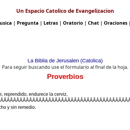
Un Espacio Catolico de Evangelizacion
usica
|
Pregunta
|
Letras
|
Oratorio
|
Chat
|
Oraciones
La Biblia de Jerusalen (Catolica)
Para seguir buscando use el formulario al final de la hoja.
Proverbios
e
,
reprendido
,
endurece
la
cerviz
,
ÃÂÃÂÃÂÃÂÃÂÃÂÃÂÃÂÃÂÃÂÃÂÃÂÃ
cho
y
sin
remedio
.