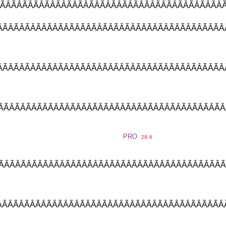
ÃÂÃÂÃÂÃÂÃÂÃÂÃÂÃÂÃÂÃÂÃÂÃÂÃ
ÂÃÂÃÂÃÂÃÂÃÂÃÂÃÂÃÂÃÂÃÂÃÂÃÂ
ÂÃÂÃÂÃÂÃÂÃÂÃÂÃÂÃÂÃÂÃÂÃÂÃÂ
ÃÂÃÂÃÂÃÂÃÂÃÂÃÂÃÂÃÂÃÂÃÂÃÂÃ
PRO
29
6
ÂÃÂÃÂÃÂÃÂÃÂÃÂÃÂÃÂÃÂÃÂÃÂÃÂ
ÃÂÃÂÃÂÃÂÃÂÃÂÃÂÃÂÃÂÃÂÃÂÃÂÃ