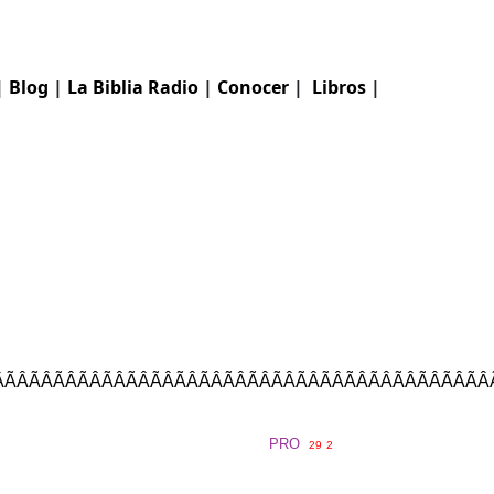
|
Blog
|
La Biblia
Radio
|
Conocer
|
Libros
|
ÂÃÂÃÂÃÂÃÂÃÂÃÂÃÂÃÂÃÂÃÂÃÂÃÂ
PRO
29
2