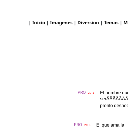
|
Inicio
|
Imagenes
|
Diversion
|
Temas
|
M
PRO
El
hombre
qu
29
1
ser
ÃÂÃÂ
pronto
deshe
PRO
El
que
ama
la
29
3