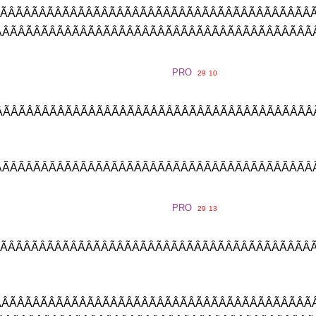
ÂÃÂÃÂÃÂÃÂÃÂÃÂÃÂÃÂÃÂÃÂÃÂÃ
ÂÃÂÃÂÃÂÃÂÃÂÃÂÃÂÃÂÃÂÃÂÃÂÃ
PRO
29
10
ÂÃÂÃÂÃÂÃÂÃÂÃÂÃÂÃÂÃÂÃÂÃÂÃÂ
ÂÃÂÃÂÃÂÃÂÃÂÃÂÃÂÃÂÃÂÃÂÃÂÃÂ
PRO
29
13
ÂÃÂÃÂÃÂÃÂÃÂÃÂÃÂÃÂÃÂÃÂÃÂÃ
ÂÃÂÃÂÃÂÃÂÃÂÃÂÃÂÃÂÃÂÃÂÃÂÃ