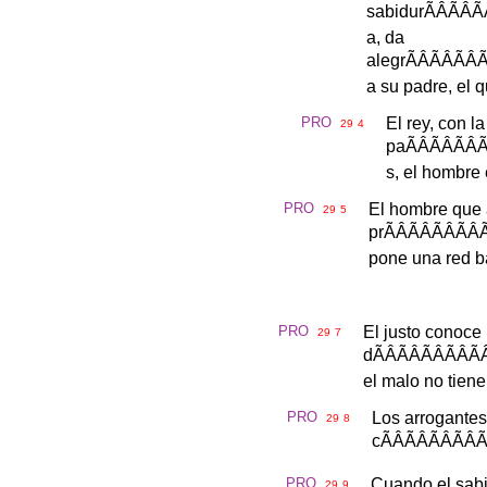
sabidur
ÃÂÃ
a
,
da
alegr
ÃÂÃÂ
a
su
padre
,
el
q
PRO
El
rey
,
con
la
29
4
pa
ÃÂÃÂ
s
,
el
hombre
PRO
El
hombre
que
29
5
pr
ÃÂÃÂÃ
pone
una
red
b
PRO
El
justo
conoce
29
7
d
ÃÂÃÂÃÂ
el
malo
no
tiene
PRO
Los
arrogantes
29
8
c
ÃÂÃÂÃ
PRO
Cuando
el
sab
29
9