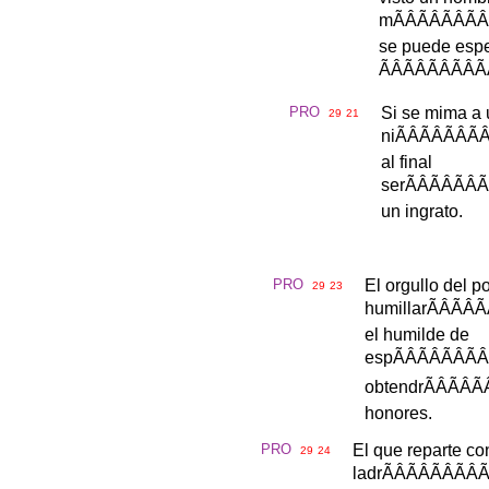
m
ÃÂÃÂÃ
se
puede
espe
ÃÂÃÂÃÂ
PRO
Si
se
mima
a
29
21
ni
ÃÂÃÂÃ
al
final
ser
ÃÂÃÂ
un
ingrato
.
PRO
El
orgullo
del
po
29
23
humillar
ÃÂÃ
el
humilde
de
esp
ÃÂÃÂÃ
obtendr
ÃÂÃ
honores
.
PRO
El
que
reparte
co
29
24
ladr
ÃÂÃÂÃ