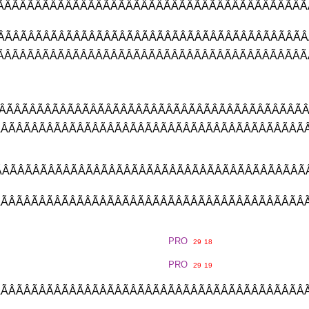
ÂÃÂÃÂÃÂÃÂÃÂÃÂÃÂÃÂÃÂÃÂÃÂÃÂ
ÂÃÂÃÂÃÂÃÂÃÂÃÂÃÂÃÂÃÂÃÂÃÂÃÂ
ÃÂÃÂÃÂÃÂÃÂÃÂÃÂÃÂÃÂÃÂÃÂÃÂ
ÃÂÃÂÃÂÃÂÃÂÃÂÃÂÃÂÃÂÃÂÃÂÃÂ
ÃÂÃÂÃÂÃÂÃÂÃÂÃÂÃÂÃÂÃÂÃÂÃÂÃ
ÂÃÂÃÂÃÂÃÂÃÂÃÂÃÂÃÂÃÂÃÂÃÂÃ
ÂÃÂÃÂÃÂÃÂÃÂÃÂÃÂÃÂÃÂÃÂÃÂÃÂ
PRO
29
18
PRO
29
19
ÃÂÃÂÃÂÃÂÃÂÃÂÃÂÃÂÃÂÃÂÃÂÃÂÃ