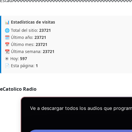
EstadÃÂÃÂÃÂÃÂÃÂÃÂÃÂÃÂÃÂÃÂÃÂÃÂÃ
📊 Estadísticas de visitas
🌐 Total del sitio:
23721
🗓️ Último año:
23721
📅 Último mes:
23721
📆 Última semana:
23721
☀️ Hoy:
597
📄 Esta página:
1
eCatolico Radio