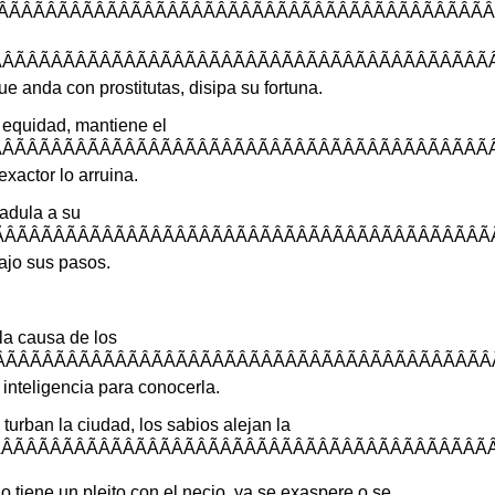
ÂÃÂÃÂÃÂÃÂÃÂÃÂÃÂÃÂÃÂÃÂÃÂÃÂ
ÃÂÃÂÃÂÃÂÃÂÃÂÃÂÃÂÃÂÃÂÃÂÃÂÃ
ue
anda
con
prostitutas
,
disipa
su
fortuna
.
equidad
,
mantiene
el
ÃÂÃÂÃÂÃÂÃÂÃÂÃÂÃÂÃÂÃÂÃÂÃÂÃ
exactor
lo
arruina
.
adula
a
su
ÂÃÂÃÂÃÂÃÂÃÂÃÂÃÂÃÂÃÂÃÂÃÂÃÂ
ajo
sus
pasos
.
la
causa
de
los
ÃÂÃÂÃÂÃÂÃÂÃÂÃÂÃÂÃÂÃÂÃÂÃÂÃ
inteligencia
para
conocerla
.
turban
la
ciudad
,
los
sabios
alejan
la
ÂÃÂÃÂÃÂÃÂÃÂÃÂÃÂÃÂÃÂÃÂÃÂÃÂ
io
tiene
un
pleito
con
el
necio
,
ya
se
exaspere
o
se