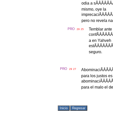
odia
a
s
ÃÂÃÂ
mismo
,
oye
la
imprecaci
ÃÂÃ
pero
no
revela
na
PRO
Temblar
ante
29
25
conf
ÃÂÃÂ
a
en
Yahveh
est
ÃÂÃÂ
seguro
.
PRO
29
27
Abominaci
ÃÂÃ
para
los
justos
es
abominaci
ÃÂÃ
para
el
malo
el
d