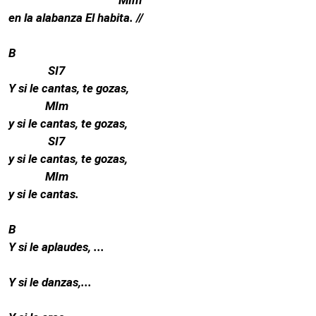
en la alabanza El habita. //
Cine
B
Videos
SI7
Y si le cantas, te gozas,
Música
MIm
y si le cantas, te gozas,
SI7
Imágenes
y si le cantas, te gozas,
MIm
y si le cantas.
B
Y si le aplaudes, ...
Y si le danzas,...