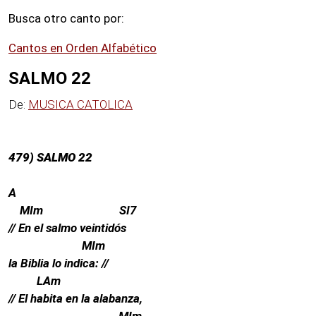
MP3
Busca otro canto por:
Cantos en Orden Alfabético
Oraciones
SALMO 22
Preguntas
De:
MUSICA CATOLICA
Letras
479) SALMO 22
Chat
A
MIm SI7
// En el salmo veintidós
Blog
MIm
la Biblia lo indica: //
Radio
LAm
// El habita en la alabanza,
Radio
MIm