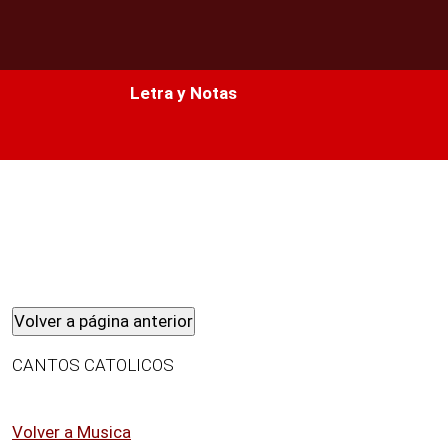
Biblia
Letra y Notas
Diversión
Temas
Temas
Oratorio
Libros
CANTOS CATOLICOS
Conocer
Volver a Musica