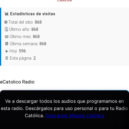
📊 Estadísticas de visitas
🌐 Total del sitio:
868
🗓️ Último año:
868
📅 Último mes:
868
📆 Última semana:
868
☀️ Hoy:
596
📄 Esta página:
2
eCatolico Radio