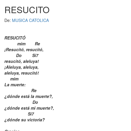
RESUCITO
Oraciones
De:
MUSICA CATOLICA
Preguntas
RESUCITÓ
mim Re
Letras
¡Resucitó, resucitó,
Do Si7
resucitó, aleluya!
Chat
¡Aleluya, aleluya,
aleluya, resucitó!
mim
Blog
La muerte:
Re
¿dónde está la muerte?,
Radio
Do
¿dónde está mi muerte?,
Radio
Si7
¿dónde su victoria?
Cine