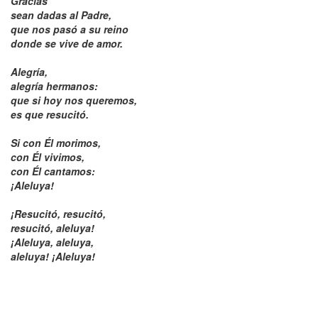
Gracias
Videos
sean dadas al Padre,
que nos pasó a su reino
donde se vive de amor.
Música
Alegría,
Imágenes
alegría hermanos:
que si hoy nos queremos,
es que resucitó.
Si con Él morimos,
con Él vivimos,
con Él cantamos:
¡Aleluya!
¡Resucitó, resucitó,
resucitó, aleluya!
¡Aleluya, aleluya,
aleluya! ¡Aleluya!