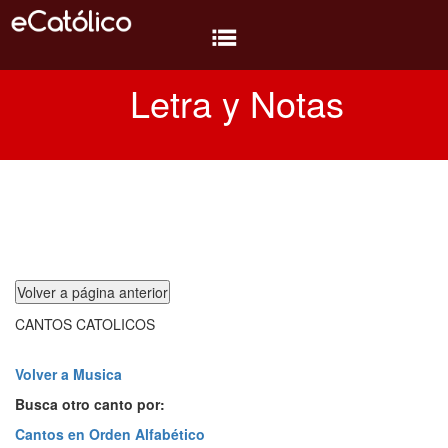
Letra y Notas
Biblia
Diversión
Temas
Temas
Oratorio
CANTOS CATOLICOS
Libros
Conocer
Volver a Musica
Busca otro canto por:
MP3
Cantos en Orden Alfabético