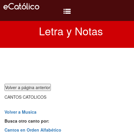
Letra y Notas
Biblia
Diversión
Temas
Temas
Oratorio
CANTOS CATOLICOS
Libros
Conocer
Volver a Musica
Busca otro canto por:
MP3
Cantos en Orden Alfabético