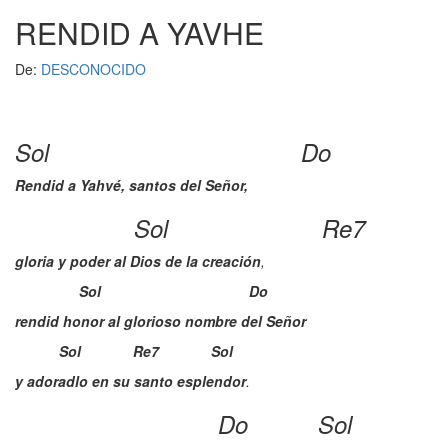
RENDID A YAVHE
Oraciones
De:
DESCONOCIDO
Preguntas
Sol Do
Letras
Rendid a Yahvé, santos del Señor,
Chat
Sol Re7
gloria y poder al Dios de la creación
,
Blog
Sol
Do
rendid honor al glorioso nombre del Señor
Radio
Sol Re7 Sol
Radio
y adoradlo en su santo esplendor
.
Cine
Do Sol