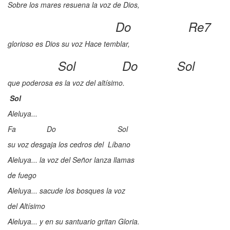
Videos
Sobre los mares resuena la voz de Dios,
Do Re7
Música
glorioso es Dios su voz Hace temblar,
Imágenes
Sol Do Sol
que poderosa es la voz del altísimo.
Sol
Aleluya...
Fa Do Sol
su voz desgaja los cedros del Líbano
Aleluya... la voz del Señor lanza llamas
de fuego
Aleluya... sacude los bosques la voz
del Altísimo
Aleluya... y en su santuario gritan Gloria.