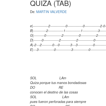
QUIZA (TAB)
De:
MARTIN VALVERDE
e|-------------2-------------0-------------0-------------2-0
B|-----------2-------------1-------------1-------------3-----
G|---------0-------------2-------------0-------------2-------
D|-------0-------------2-------------2-------------0---------
A|-2---2---------0---0---------3---3-------------0----------
E|---3-------------0-------------3-------------0-------------
SOL LAm
Quiza porque tus manos bondadosas
DO RE
conocen el destino de las cosas
SOL LAm
pues fueron perforadas para siempre