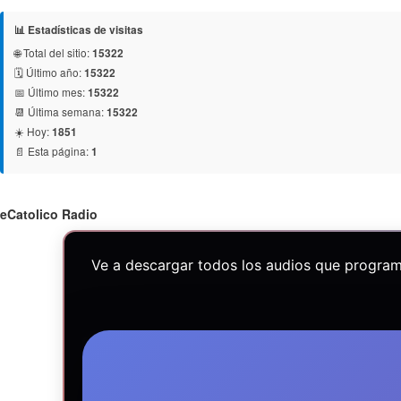
📊 Estadísticas de visitas
🌐 Total del sitio:
15322
🗓️ Último año:
15322
📅 Último mes:
15322
📆 Última semana:
15322
☀️ Hoy:
1851
📄 Esta página:
1
eCatolico Radio