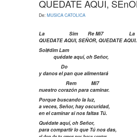
QUEDATE AQUI, SEn
De:
MUSICA CATOLICA
La Sim Re Mi7 La 
QUEDATE AQUI, SEÑOR, QUEDATE AQUI.(
Sol#dim Lam
quédate aquí, oh Señor,
Do
y danos el pan que alimentará
Rem Mi7
nuestro corazón para caminar.
Porque buscando la luz,
a veces, Señor, hay oscuridad,
en el caminar si nos faltas Tú.
Quédate aquí, oh Señor,
para compartir lo que Tú nos das,
el don de tu amor nos hace cantar.