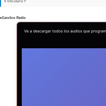
📄 Esta página:
7
eCatolico Radio