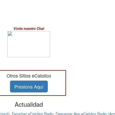
Visita nuestro Chat
Otros Sitios eCatolico
Presiona Aquí
Actualidad
 (mp3)
,
Escuchar eCatolico Radio
,
Descargar App eCatolico Radio (And