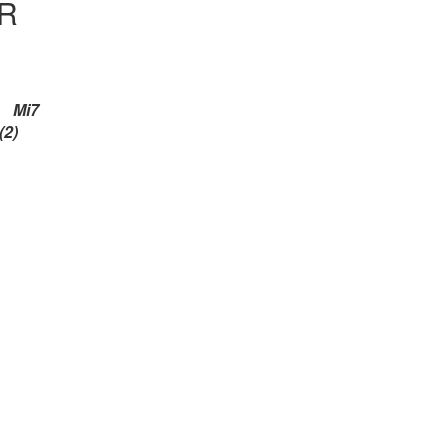
OR
Mi7
2)