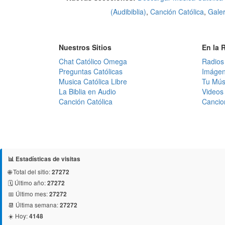
(Audibiblia)
,
Canción Católica
,
Gale
Nuestros Sitios
En la 
Chat Católico Omega
Radios
Preguntas Católicas
Imágen
Musica Católica Libre
Tu Mús
La Biblia en Audio
Videos 
Canción Católica
Cancio
📊 Estadísticas de visitas
🌐 Total del sitio:
27272
🗓️ Último año:
27272
📅 Último mes:
27272
📆 Última semana:
27272
☀️ Hoy:
4148