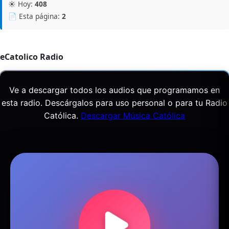
☀️ Hoy:
408
📄 Esta página:
2
eCatolico Radio