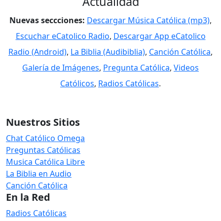
Actualidad
Nuevas seccciones:
Descargar Música Católica (mp3)
,
Escuchar eCatolico Radio
,
Descargar App eCatolico
Radio (Android)
,
La Biblia (Audibiblia)
,
Canción Católica
,
Galería de Imágenes
,
Pregunta Católica
,
Videos
Católicos
,
Radios Católicas
.
Nuestros Sitios
Chat Católico Omega
Preguntas Católicas
Musica Católica Libre
La Biblia en Audio
Canción Católica
En la Red
Radios Católicas