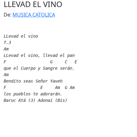
LLEVAD EL VINO
De:
MUSICA CATOLICA
LLevad el vino

T.3

Am    

LLevad el vino, llevad el pan

F                  G     C   E 

que el Cuerpo y Sangre serán.

Am  

Bendito seas Señor Yaveh

F              E     Am  G Am 

los pueblos te adorarán.

Baruc Atá (3) Adonai (Bis) 