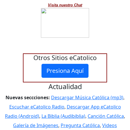
Visita nuestro Chat
Otros Sitios eCatolico
Presiona Aquí
Actualidad
Nuevas seccciones:
Descargar Música Católica (mp3)
,
Escuchar eCatolico Radio
,
Descargar App eCatolico
Radio (Android)
,
La Biblia (Audibiblia)
,
Canción Católica
,
Galería de Imágenes
,
Pregunta Católica
,
Videos