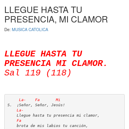
LLEGUE HASTA TU
Oraciones
PRESENCIA, MI CLAMOR
Preguntas
De:
MUSICA CATOLICA
Letras
LLEGUE HASTA TU
Chat
PRESENCIA MI CLAMOR.
Sal 119 (118)
Blog
Radio
Radio
Cine