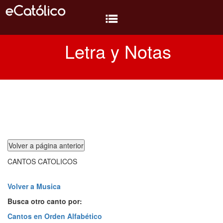
Letra y Notas
Biblia
Diversión
Temas
Temas
Oratorio
CANTOS CATOLICOS
Libros
Conocer
Volver a Musica
Busca otro canto por:
MP3
Cantos en Orden Alfabético