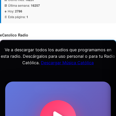
📆 Última semana:
16257
☀️ Hoy:
2786
📄 Esta página:
1
eCatolico Radio