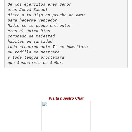
Videos
De los éjercitos eres Señor

eres Johvá Sabaot

diste a tu Hijo en prueba de amor

Música
para hecerme vencedor.

Nadie se te puede enfrentar

eres el único Dios

Imágenes
coronado de majestad

habitas en santidad

toda creación ante Tí se humillará

su rodilla se postrará

y toda lengua proclamará

que Jesucristo es Señor.
Visita nuestro Chat