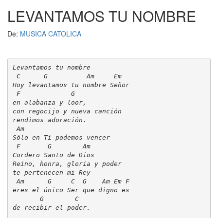
LEVANTAMOS TU NOMBRE
Oraciones
De:
MUSICA CATOLICA
Preguntas
Levantamos tu nombre

Letras
 C      G          Am     Em

Hoy levantamos tu nombre Señor

 F             G

en alabanza y loor,

Chat
con regocijo y nueva canción

rendimos adoración.

 Am

Blog
Sólo en Tí podemos vencer

 F       G        Am

Cordero Santo de Dios

Radio
Reino, honra, gloria y poder

te pertenecen mi Rey

Radio
 Am      G     C  G    Am Em F

eres el único Ser que digno es

       G        C

Cine
de recibir el poder.
