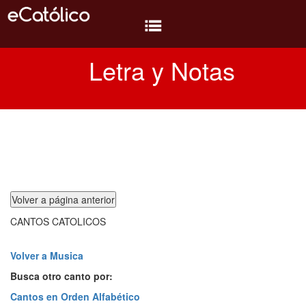
Letra y Notas
Biblia
Diversión
Temas
Temas
Oratorio
CANTOS CATOLICOS
Libros
Conocer
Volver a Musica
Busca otro canto por:
MP3
Cantos en Orden Alfabético