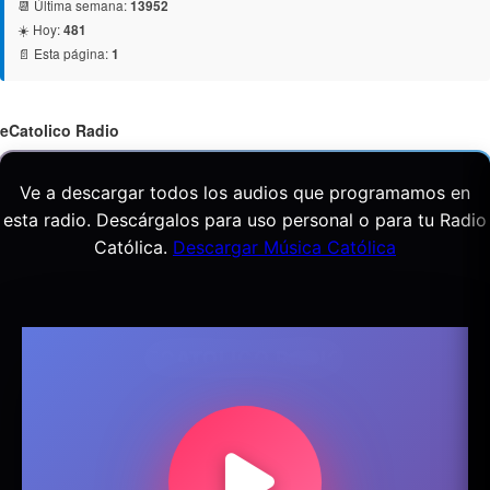
📆 Última semana:
13952
☀️ Hoy:
481
📄 Esta página:
1
eCatolico Radio