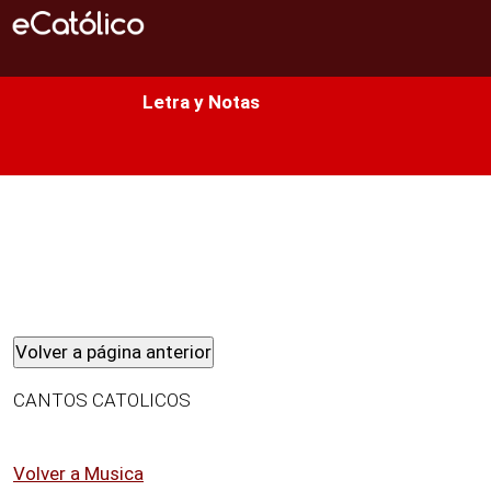
Biblia
Letra y Notas
Diversión
Temas
Temas
Oratorio
Libros
CANTOS CATOLICOS
Conocer
Volver a Musica