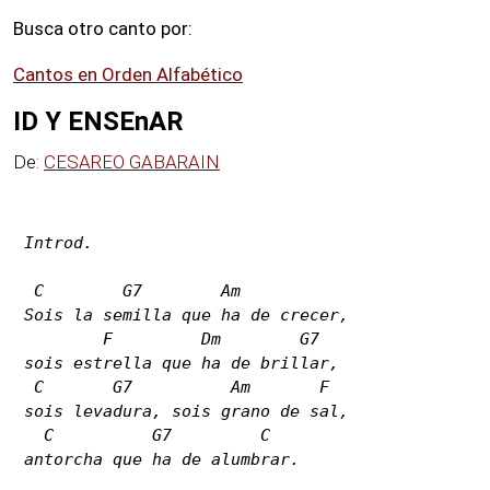
MP3
Busca otro canto por:
Cantos en Orden Alfabético
Oraciones
ID Y ENSEnAR
Preguntas
De:
CESAREO GABARAIN
Letras
Introd.

 C        G7        Am

Chat
Sois la semilla que ha de crecer,

        F         Dm        G7

sois estrella que ha de brillar,

Blog
 C       G7          Am       F

sois levadura, sois grano de sal,

Radio
  C          G7         C

antorcha que ha de alumbrar.

Radio