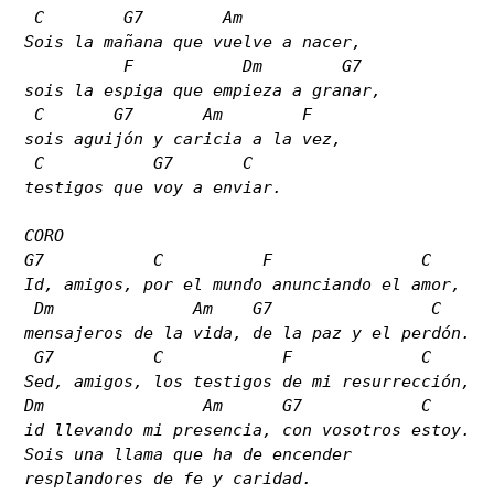
 C        G7        Am

Sois la mañana que vuelve a nacer,

Cine
          F           Dm        G7

sois la espiga que empieza a granar,

Videos
 C       G7       Am        F

sois aguijón y caricia a la vez,

 C           G7       C

Música
testigos que voy a enviar.

Imágenes
CORO

G7           C          F               C

Id, amigos, por el mundo anunciando el amor,

 Dm              Am    G7                C

mensajeros de la vida, de la paz y el perdón.

 G7          C            F             C

Sed, amigos, los testigos de mi resurrección,

Dm                Am      G7            C

id llevando mi presencia, con vosotros estoy.

Sois una llama que ha de encender

resplandores de fe y caridad.
