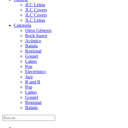
JLC Letras
JLC Covers
JLC Covers
JLC Letras
Categoría
Otros Géneros
Rock Suave
Acústico
Balada
Regional
Gospel
Latino
Pop
Electrónico
Jazz
R and B
Pop
Latino
Gospel
Regional
Balada