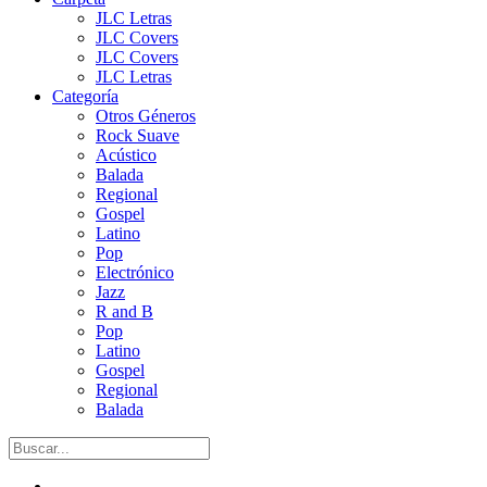
JLC Letras
JLC Covers
JLC Covers
JLC Letras
Categoría
Otros Géneros
Rock Suave
Acústico
Balada
Regional
Gospel
Latino
Pop
Electrónico
Jazz
R and B
Pop
Latino
Gospel
Regional
Balada